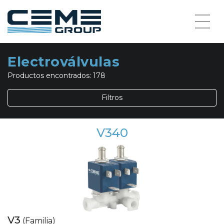
Electroválvulas
Productos encontrados:
178
Filtros
V340
V3
(Familia)