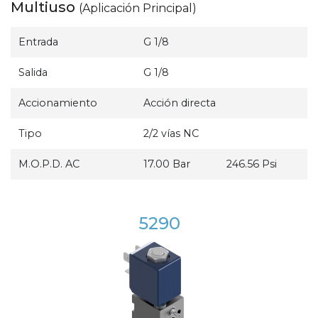
Multiuso
(Aplicación Principal)
Entrada
G 1/8
Salida
G 1/8
Accionamiento
Acción directa
Tipo
2/2 vías NC
M.O.P.D. AC
17.00 Bar
246.56 Psi
5290