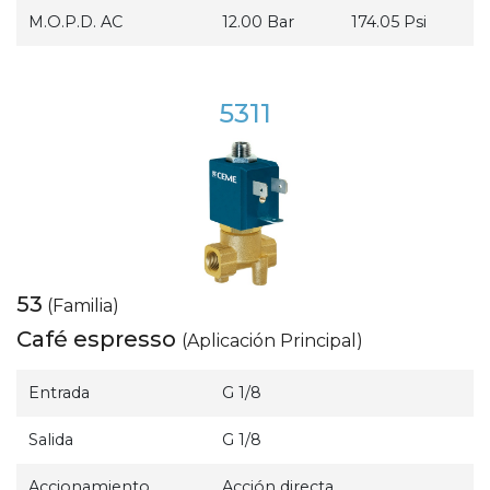
M.O.P.D. AC
12.00 Bar
174.05 Psi
5311
53
(Familia)
Café espresso
(Aplicación Principal)
Entrada
G 1/8
Salida
G 1/8
Accionamiento
Acción directa