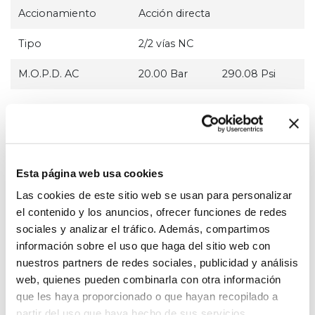
Accionamiento
Acción directa
Tipo
2/2 vías NC
M.O.P.D. AC
20.00 Bar
290.08 Psi
5220
Esta página web usa cookies
Las cookies de este sitio web se usan para personalizar
el contenido y los anuncios, ofrecer funciones de redes
sociales y analizar el tráfico. Además, compartimos
información sobre el uso que haga del sitio web con
52
(Familia)
nuestros partners de redes sociales, publicidad y análisis
Café espresso
(Aplicación Principal)
web, quienes pueden combinarla con otra información
que les haya proporcionado o que hayan recopilado a
Entrada
G 1/8
partir del uso que haya hecho de sus servicios.