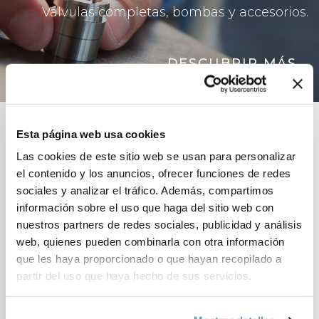
Válvulas completas, bombas y accesorios.
DESCUBRIR MÁS
Bombas de vibración
Esta página web usa cookies
Las bombas volumétricas de
Las cookies de este sitio web se usan para personalizar
vibración son adecuadas para el uso
el contenido y los anuncios, ofrecer funciones de redes
electrodoméstico y se emplean con
sociales y analizar el tráfico. Además, compartimos
agua y fluidos de alta viscosidad.
información sobre el uso que haga del sitio web con
nuestros partners de redes sociales, publicidad y análisis
web, quienes pueden combinarla con otra información
Bombas periféricas
que les haya proporcionado o que hayan recopilado a
Bombas periféricas aptas para el uso
partir del uso que haya hecho de sus servicios.
en unidades perféricas para
enfriamiento y recirculación y también
para uso con aguas limpias y líquidos