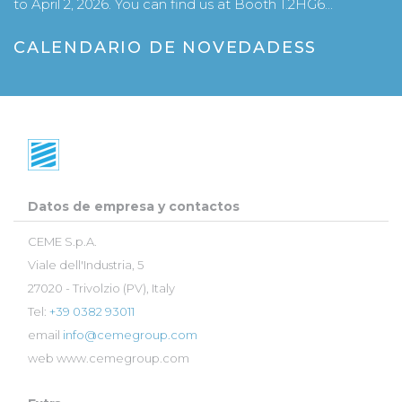
to April 2, 2026. You can find us at Booth 1.2HG6...
CALENDARIO DE NOVEDADESS
Datos de empresa y contactos
CEME S.p.A.
Viale dell'Industria, 5
27020 - Trivolzio (PV), Italy
Tel:
+39 0382 93011
email
info@cemegroup.com
web
www.cemegroup.com