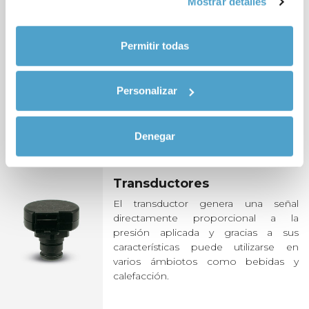
Mostrar detalles
químicamente no abrasivos.
Permitir todas
Electroválvulas
Aptas para el control de varios fluidos
Personalizar
como agua, vapor, aire, refrigerantes,
aceites y otros más. La gama incluye
válvulas que pueden realizarse en
varios materiales.
Denegar
Transductores
El transductor genera una señal
directamente proporcional a la
presión aplicada y gracias a sus
características puede utilizarse en
varios ámbiotos como bebidas y
calefacción.