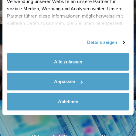
Verwendung unserer Website an unsere Partner für
soziale Medien, Werbung und Analysen weiter. Unsere
Partner führen diese Informationen möglicherweise mit
weiteren Daten zusammen, die Sie ihnen bereitgestellt
haben oder die sie im Rahmen Ihrer Nutzung der Dienste
gesammelt haben.
Details zeigen
Schweißtechnik
Alle zulassen
Anpassen
Ablehnen