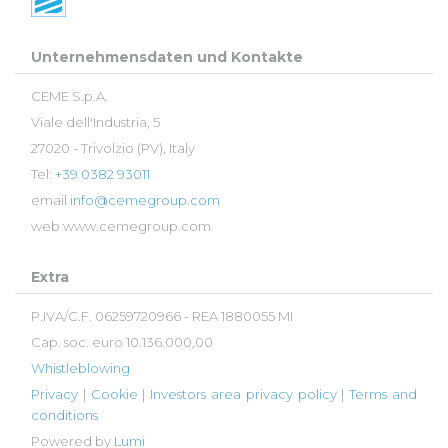
Unternehmensdaten und Kontakte
CEME S.p.A.
Viale dell'Industria, 5
27020 - Trivolzio (PV), Italy
Tel:
+39 0382 93011
email
info@cemegroup.com
web
www.cemegroup.com
Extra
P.IVA/C.F. 06259720966 - REA 1880055 MI
Cap. soc. euro 10.136.000,00
Whistleblowing
Privacy
|
Cookie
|
Investors area privacy policy
|
Terms and
conditions
Powered by
Lumi