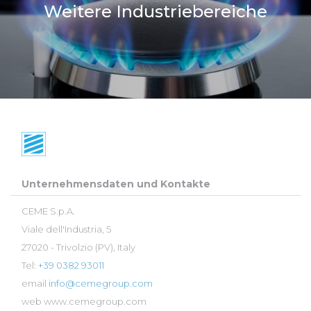
Weitere Industriebereiche
Unternehmensdaten und Kontakte
CEME S.p.A.
Viale dell'Industria, 5
27020 - Trivolzio (PV), Italy
Tel:
+39 0382 93011
email
info@cemegroup.com
web
www.cemegroup.com