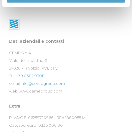
Dati aziendali e contatti
CEME S.p.A.
Viale dell'Industria, 5
27020 - Trivolzio (PV), Italy
Tel:
+39 0382 93011
email
info@cemegroup.com
web
www.cemegroup.com
Extra
P.IVA/C.F. 06259720966 - REA 1880055 MI
Cap. soc. euro 10.136.000,00