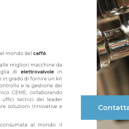
nel mondo del
caffè
.
alle migliori macchine da
iglia di
elettrovalvole
in
in grado di fornire un kit
ntrollo e la gestione dei
ecnico CEME, collaborando
uffici tecnici dei leader
Contatt
are soluzioni innovative e
ù consumata al mondo: il