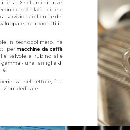
irca 1.6 miliardi di tazze.
seconda delle latitudine e
 servizio dei clienti e dei
 sviluppare componenti in
ole in tecnopolimero, ha
tti per
macchine da caffè
alle valvole a rubino alle
 gamma - una famiglia di
fè.
erienza nel settore, è a
luzioni dedicate.