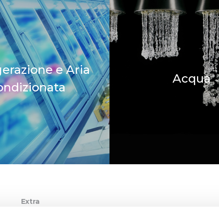
gerazione e Aria
Acqua
ondizionata
Extra