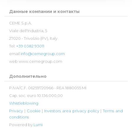
Данные компании и контакты
CEME S.p.A.
Viale dell'Industria, 5
27020 - Trivolzio (PV), Italy
Tel:
+39 0382 93011
email
info@cemegroup.com
web
www.cemegroup.com
Дополнительно
P.IVA/C.F. 06259720966 - REA 1880055 MI
Cap. soc. euro 10.136.000,00
Whistleblowing
Privacy
|
Cookie
|
Investors area privacy policy
|
Terms and
conditions
Powered by
Lumi